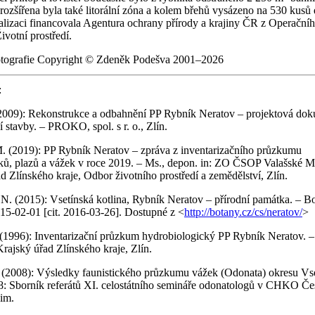
rozšířena byla také litorální zóna a kolem břehů vysázeno na 530 kusů 
alizaci financovala Agentura ochrany přírody a krajiny ČR z
Operační
votní prostředí.
tografie Copyright © Zdeněk Podešva 2001–
2026
:
(2009): Rekonstrukce a odbahnění PP Rybník Neratov – projektová do
í stavby. – PROKO, spol. s r. o., Zlín.
. (2019): PP Rybník Neratov – zpráva z inventarizačního průzkumu
ků, plazů a vážek v roce 2019. – Ms., depon. in: ZO ČSOP Valašské Me
d Zlínského kraje, Odbor životního prostředí a zemědělství, Zlín.
N. (2015): Vsetínská kotlina, Rybník Neratov – přírodní památka. – B
015-02-01 [cit. 2016-03-26]. Dostupné z <
http://botany.cz/cs/neratov/
>
 (1996): Inventarizační průzkum hydrobiologický PP Rybník Neratov. –
Krajský úřad Zlínského kraje, Zlín.
 (2008): Výsledky faunistického průzkumu vážek (Odonata) okresu Vset
: Sborník referátů XI. celostátního semináře odonatologů v CHKO Če
im.