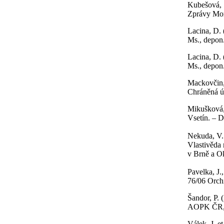
Kubešová, S
Zprávy Mor
Lacina, D.
Ms., depon.
Lacina, D.
Ms., depon.
Mackovčin, 
Chráněná ú
Mikušková,
Vsetín. – 
Nekuda, V. 
Vlastivěda 
v Brně a Ok
Pavelka, J.
76/06 Orchi
Šandor, P. 
AOPK ČR, R
Válek, J. e