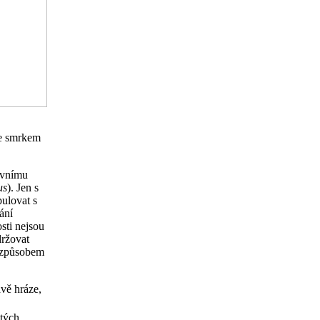
se smrkem
zivnímu
us
). Jen s
ulovat s
ání
sti nejsou
držovat
m způsobem
vě hráze,
tých