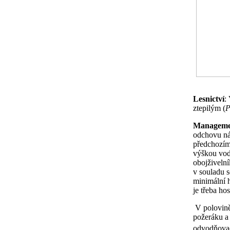
Lesnictví
:
ztepilým (
P
Managemen
odchovu ná
předchozím
výškou vod
obojživelní
v souladu 
minimální 
je třeba ho
V polovině 
požeráku a 
odvodňovac