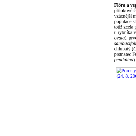
Flóra a ve
přítokové č
vzácnější m
populace st
totiž zcela
u rybníka v
ovata
), prv
sambucifol
chlupatý (
G
prstnatec F
pendulina
).