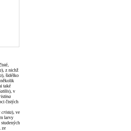
isté,
a
), z nichž
a
), šidélko
 několik
i také
atilis
), v
istina
pci čistých
 crista
), ve
ím larvy
i studených
, ze