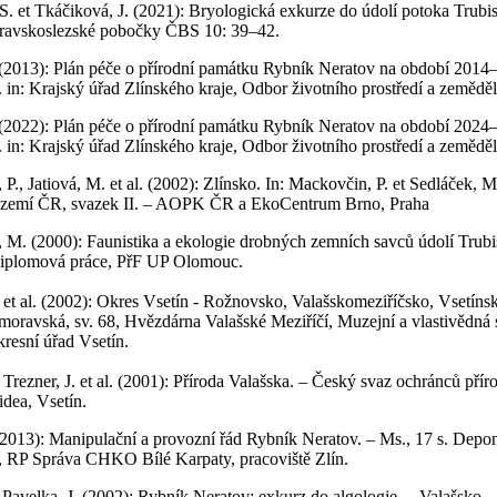
. et Tkáčiková, J. (2021): Bryologická exkurze do údolí potoka Trubis
avskoslezské pobočky ČBS 10: 39–42.
 (2013): Plán péče o přírodní památku Rybník Neratov na období 2014
 in: Krajský úřad Zlínského kraje, Odbor životního prostředí a zeměděls
 (2022): Plán péče o přírodní památku Rybník Neratov na období 2024
 in: Krajský úřad Zlínského kraje, Odbor životního prostředí a zeměděls
P., Jatiová, M. et al. (2002): Zlínsko. In: Mackovčin, P. et Sedláček, M.
zemí ČR, svazek II. – AOPK ČR a EkoCentrum Brno, Praha
 M. (2000): Faunistika a ekologie drobných zemních savců údolí Trubi
Diplomová práce, PřF UP Olomouc.
et al. (2002): Okres Vsetín - Rožnovsko, Valašskomeziříčsko, Vsetínsk
moravská, sv. 68, Hvězdárna Valašské Meziříčí, Muzejní a vlastivědná 
resní úřad Vsetín.
, Trezner, J. et al. (2001): Příroda Valašska. – Český svaz ochránců pří
dea, Vsetín.
(2013): Manipulační a provozní řád Rybník Neratov. – Ms., 17 s. Depon
P Správa CHKO Bílé Karpaty, pracoviště Zlín.
t Pavelka, J. (2002): Rybník Neratov: exkurz do algologie. – Valašsko –