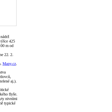
 nádrž
výšce 425
 100 m od
e 22. 2.
a.
Mapy.cz
.
stva
tlovců,
elené aj.).
itické
kého flyše.
ryty nivními
mě typické