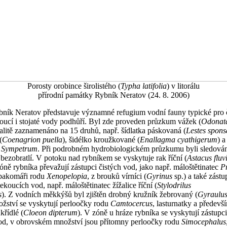
Porosty orobince širolistého (
Typha latifolia
) v litorálu
přírodní památky Rybník Neratov (24. 8. 2006)
bník Neratov představuje významné refugium vodní fauny typické pro č
oucí i stojaté vody podhůří. Byl zde proveden průzkum vážek (
Odonat
alitě zaznamenáno na 15 druhů, např. šídlatka páskovaná (
Lestes spons
(
Coenagrion puella
), šidélko kroužkované (
Enallagma cyathigerum
) a
u
Sympetrum
. Při podrobném hydrobiologickém průzkumu byli sledován
 bezobratlí. V potoku nad rybníkem se vyskytuje rak říční (
Astacus fluvi
óně rybníka převažují zástupci čistých vod, jako např. máloštětinatec
Pr
 pakomáři rodu
Xenopelopia
, z brouků vírníci (
Gyrinus
sp.) a také zástu
ekoucích vod, např. máloštětinatec žížalice říční (
Stylodrilus
s
). Z vodních měkkýšů byl zjištěn drobný kružník žebrovaný (
Gyraulus
žství se vyskytují perloočky rodu
Camtocercus
, lasturnatky a předevš
křídlé (
Cloeon dipterum
). V zóně u hráze rybníka se vyskytují zástupc
vod, v obrovském množství jsou přítomny perloočky rodu
Simocephalus