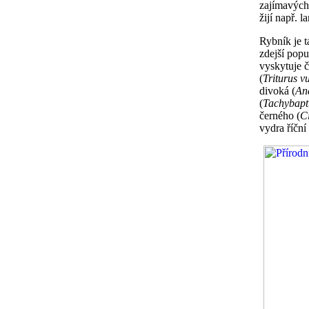
zajímavých
žijí např. 
Rybník je 
zdejší pop
vyskytuje č
(
Triturus v
divoká (
An
(
Tachybaptu
černého (
C
vydra říční 