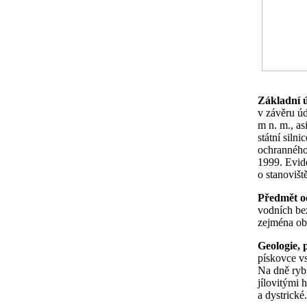
Základní 
v závěru ú
m n. m., as
státní siln
ochranného
1999. Evid
o stanoviš
Předmět o
vodních be
zejména obo
Geologie,
pískovce vs
Na dně rybn
jílovitými 
a dystrické.