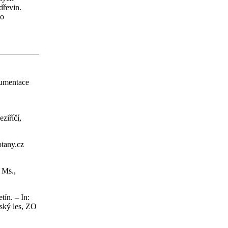
dřevin.
ho
kumentace
ziříčí,
otany.cz
 Ms.,
ín. – In:
ský les, ZO