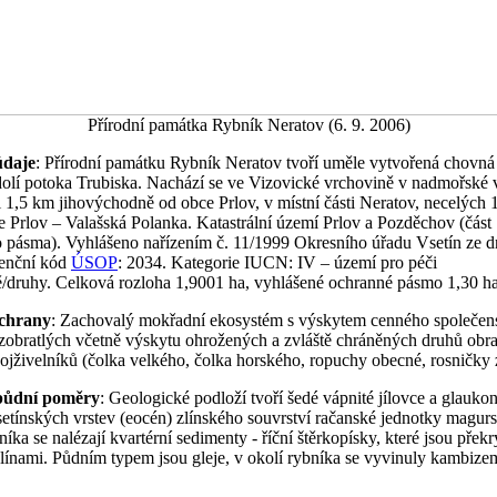
Přírodní památka Rybník Neratov (6. 9. 2006)
údaje
: Přírodní památku Rybník Neratov tvoří uměle vytvořená chovná
dolí potoka Trubiska. Nachází se ve Vizovické vrchovině v nadmořské 
i 1,5 km jihovýchodně od obce Prlov, v místní části Neratov, necelých
ice Prlov – Valašská Polanka. Katastrální území Prlov a Pozděchov (část
 pásma). Vyhlášeno nařízením č. 11/1999 Okresního úřadu Vsetín ze dn
enční kód
ÚSOP
: 2034. Kategorie IUCN: IV – území pro péči
tě/druhy. Celková rozloha 1,9001 ha, vyhlášené ochranné pásmo 1,30 h
chrany
: Zachovalý mokřadní ekosystém s výskytem cenného společen
zobratlých včetně výskytu ohrožených a zvláště chráněných druhů obra
jživelníků (čolka velkého, čolka horského, ropuchy obecné, rosničky z
 půdní poměry
: Geologické podloží tvoří šedé vápnité jílovce a glaukon
etínských vrstev (eocén) zlínského souvrství račanské jednotky magurs
íka se nalézají kvartérní sedimenty - říční štěrkopísky, které jsou přek
hlínami. Půdním typem jsou gleje, v okolí rybníka se vyvinuly kambize