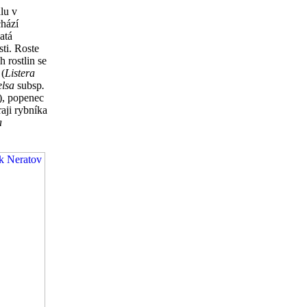
álu v
chází
atá
sti. Roste
 rostlin se
 (
Listera
elsa
subsp
.
), popenec
raji rybníka
a