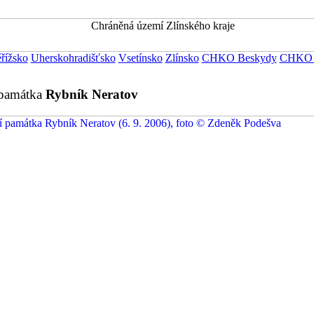
řížsko
Uherskohradišťsko
Vsetínsko
Zlínsko
CHKO Beskydy
CHKO B
 památka
Rybník Neratov