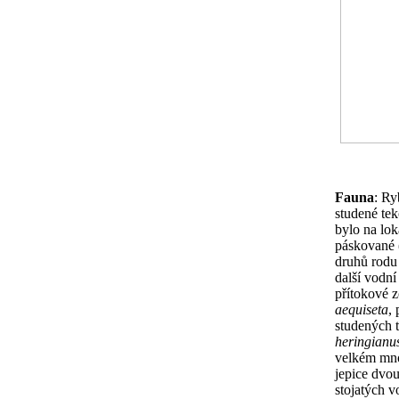
Fauna
: Ry
studené tek
bylo na lok
páskované 
druhů rod
další vodní
přítokové z
aequiseta
,
studených t
heringianu
velkém mno
jepice dvou
stojatých 