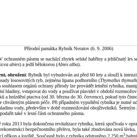
Přírodní památka Rybník Neratov (6. 9. 2006)
 V ochranném pásmu se nachází zbytek selské habřiny a jehličnatý les 
icea abies
) a jedlí bělokorou (
Abies alba
).
t, ohrožení
: Rybník byl vybudován asi před 60 lety a slouží k inten
sady lososovitých ryb, zejména lipana podhorního (
Thymallus thymall
 souhlasem orgánů ochrany přírody lze provádět letnění rybníka, manip
ní hladiny, vstupovat do vody a používat plavidel v období rozmnožov
ků a hnízdění ptactva (od 30. března do 30. července), pokud tyto činno
se chváleným plánem péče. Při případném vypuštění rybníka je nutné u
hladinu vody, především v době rozmnožování obojživelníků. Šetrný
spodařit také v lesní části ochranného pásma.
roku 2013 byla dokončena revitalizace rybníka, která spočívala v opra
rekonstrukci bezpečnostního přelivu, byla také zbudována nová lávka,
3
í příkop a loviště. Současně bylo z rybníka odstraněno 2 250 m
bahni