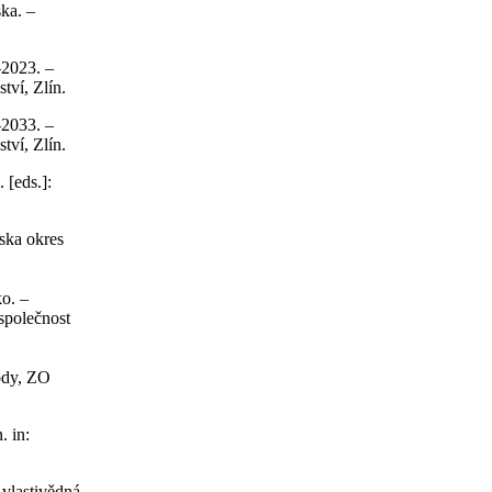
ka. –
–2023. –
tví, Zlín.
–2033. –
tví, Zlín.
 [eds.]:
ska okres
o. –
společnost
rody, ZO
. in:
 vlastivědná