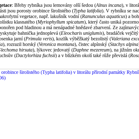
getace
: Břehy rybníka jsou lemovány olší šedou (
Alnus incana
), v litor
ásti jsou porosty orobince širolistého (
Typha latifolia
). V rybníku se na
akrofytní vegetace, např. lakušník vodní (
Ranunculus aquaticus
) a boh
olístku klasnatého (
Myriophyllum spicatum
), který často uniká pozorno
 ponořen pod hladinou a má nenápadné hnědavé zbarvení. Ze zajímavých
yskytuje bahnička jednoplevá (
Eleocharis uniglumis
), bradáček vejčitý
osenka jarní (
Primula veris
), kozlík výběžkatý bezolistý (
Valeriana exc
ia
), rozrazil horský (
Veronica montana
), čistec alpínský (
Stachys alpina
lechoma hirsuta
), lýkovec jedovatý (
Daphne mezereum
), na jižním ok
uchsův (
Dactylorhiza fuchsii
) a v blízkém okolí také růže převislá (
Ros