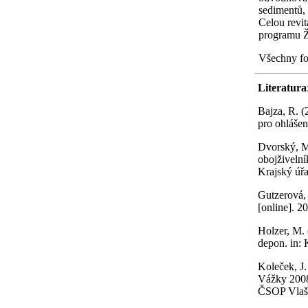
sedimentů, 
Celou revit
programu Ži
Všechny fo
Literatura
Bajza, R. 
pro ohlášen
Dvorský, M
obojživelní
Krajský úřa
Gutzerová, 
[online]. 2
Holzer, M.
depon. in: 
Koleček, J.
Vážky 2008
ČSOP Vlaš