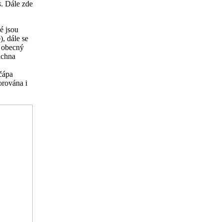
s
. Dále zde
é jsou
o
), dále se
k obecný
achna
 čápa
orována i