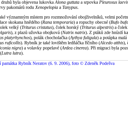
 druhů byla objevena lukovka
Alona guttata
a srpovka
Pleuroxus laevi
larvy pakomárů rodu
Xenopelopia
a
Tanypus
.
také významným místem pro rozmnožování obojživelníků, velmi početn
ulace skokana hnědého (
Rana temporaria
) a ropuchy obecné (
Bufo buf
olek velký (
Triturus cristatus
), čolek horský (
Triturus alpestris
) a čole
ulgaris
), z plazů užovka obojková (
Natrix natrix
). Z ptáků zde hnízdí k
as platyrhynchos
), polák chocholačka (
Aythya fuligula
) a potápka malá
s ruficollis
). Rybník je také lovištěm ledňáčka říčního (
Alcedo atthis
),
iconia nigra
) a volavky popelavé (
Ardea cinerea
). Při migraci byla poz
(
Lutra lutra
).