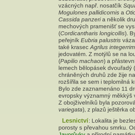
vzácných např. nosatčík
Squ
Mogulones pallidicornis
a
Oti
Cassida panzeri
a několik dr
mechových pramenišť se vysk
(
Cordicantharis longicollis
). 
peřejník
Eubria palustris
váza
také krasec
Agrilus integerri
jedovatém. Z motýlů se na lo
(
Papilio machaon
) a přástevn
lemech bělopásek dvouřadý 
chráněných druhů zde žije na
rozšířila se sem i teplomilná
Bylo zde zaznamenáno 11 dr
evropsky významný měkkýš vr
Z obojživelníků byla pozorov
variegata
), z plazů ještěrka o
Lesnictví
: Lokalita je bezl
porosty s převahou smrku. Od
Javorůvky
a přírodní památku