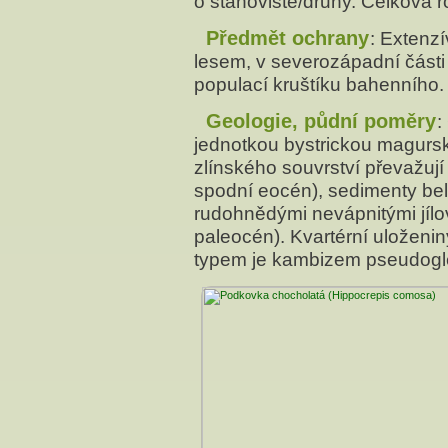
o stanoviště/druhy. Celková 
Předmět ochrany
: Extenzí
lesem, v severozápadní část
populací kruštíku bahenního.
Geologie, půdní poměry
:
jednotkou bystrickou magursk
zlínského souvrství převažují 
spodní eocén), sedimenty bel
rudohnědými nevápnitými jílo
paleocén). Kvartérní uloženi
typem je kambizem pseudogle