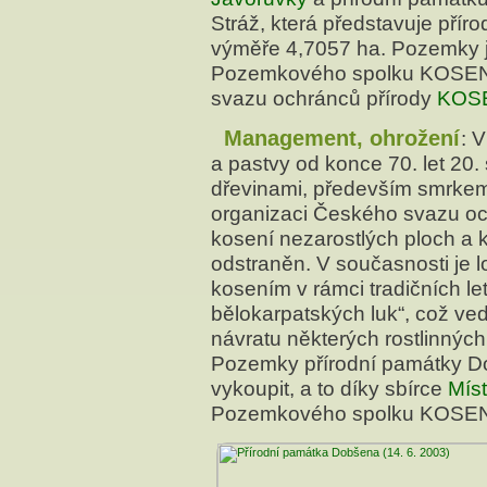
Stráž, která představuje příro
výměře 4,7057 ha. Pozemky j
Pozemkového spolku KOSENKA
svazu ochránců přírody
KOS
Management, ohrožení
: 
a pastvy od konce 70. let 20. 
dřevinami, především smrkem.
organizaci Českého svazu 
kosení nezarostlých ploch a k
odstraněn. V současnosti je 
kosením v rámci tradičních l
bělokarpatských luk“, což ve
návratu některých rostlinnýc
Pozemky přírodní památky Do
vykoupit, a to díky sbírce
Míst
Pozemkového spolku KOSE