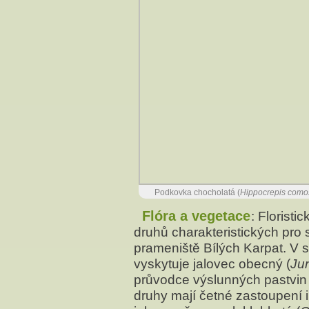
Podkovka chocholatá (
Hippocrepis como
Flóra a vegetace
: Floristi
druhů charakteristických pro 
prameniště Bílých Karpat. V 
vyskytuje jalovec obecný (
Ju
průvodce výslunných pastvin 
druhy mají četné zastoupení 