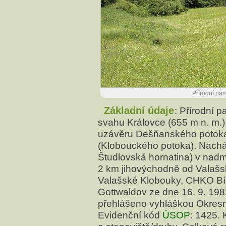
Přírodní pa
Základní údaje
: Přírodní 
svahu Královce (655 m n. m.) 
uzávěru Dešňanského potoka
(Klobouckého potoka). Nachá
Študlovská hornatina) v nadm
2 km jihovýchodně od Valašs
Valašské Klobouky, CHKO Bíl
Gottwaldov ze dne 16. 9. 1
přehlášeno vyhláškou Okresní
Evidenční kód
ÚSOP
: 1425. 