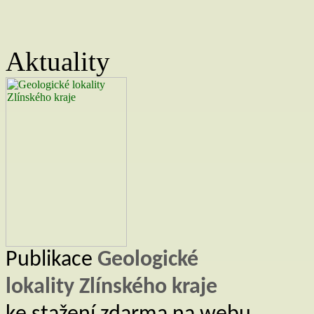
cestě od luk k lesu. – Ochrana pří
Moravec, J. (2015): Po nejseverněj
5/2015, ročník 70, Praha, AOPK Č
Šnajdara, P., Trávníček, D., Konvičk
Aktuality
[eds.] (2020): Vzácné a ohrožené dr
Zlínský kraj, 180 pp.
Tlusták, V. (2000): Inventarizační
Správa CHKO Bílé Karpaty Luhač
Trávníček, R. (2000): Chráněná úz
Vlastivědné kapitoly z Valašskok
Muzejní společnost ve Valašských K
Vincenecová, K. (2013): Botanick
depon. in: Správa CHKO Bílé Kar
Publikace
Geologické
lokality Zlínského kraje