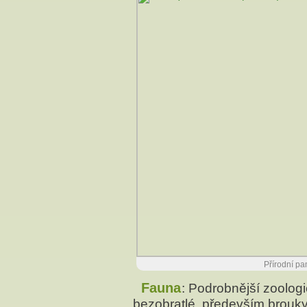
Přírodní pa
Fauna
: Podrobnější zoolo
bezobratlé, především brouky.