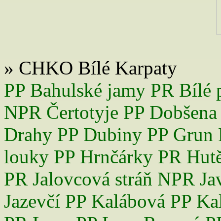
Luhačovice.
Hejda, R., Farkač, J. et Chobot, K
druhů České republiky. Bezobratlí.
Horsák, M., Kment, P. et Malenovsk
(Coleoptera) v Bílých Karpatech a 
Přírodovědného klubu v Uherském 
» CHKO Bílé Karpaty
Hrabec, J. et al. (2017): Zvláště c
první. Zlín: Krajský úřad Zlínskéh
PP Bahulské jamy
PR Bílé 
Chytrý, M. [ed.] (2007): Vegetace Č
vegetace. – Academia, Praha, 528 
NPR Čertotyje
PP Dobšena
Chytrý, M. [ed.] (2011): Vegetace Č
vegetace. – Academia, Praha, 828 
Drahy
PP Dubiny
PP Grun
Chytrý, M. [ed.] (2013): Vegetace Č
vegetace. – Academia, Praha, 552 
louky
PP Hrnčárky
PR Hut
Chytrý, M., Kučera, T., Kočí, M., Gru
biotopů České republiky. – 2. vyd.
PR Jalovcová stráň
NPR Jav
krajiny ČR. ISBN 978-80-87457-02
Chytrý, M. a kol. (2020): Červený 
Jazevčí
PP Kalábová
PP Ka
174 pp. ISBN 978-80-7620-043-2.
Janík, M. (2014): Přírodní památ