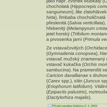
jako např. zvonek klubkatý (
C
chocholatá (
Hippocrepis com
sanguineum
), lilie zlatohlávek
hirta
), řimbaba chocholičnatá 
přeslenitá (
Salvia verticillata
),
hřebenitý (
Melampyrum crist
jetel horský (
Trifolium monta
a prvosenka jarní (
Primula ver
Ze vstavačovitých (
Orchidac
(
Gymnadenia conopsea
), hl
vstavač mužský znamenaný 
vstavač kukačka (
Orchis mor
sambucina
). Na prameništi 
Caricion davallianae
s druhov
(
Carex
spp.), sítin (
Juncus
spp
(
Eriophorum latifolium
). Vitál
(
Epipactis palustris
), roztrou
(
Dactylorhiza majalis
).