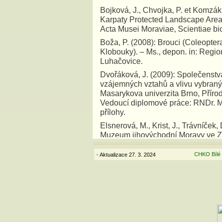
Bojková, J., Chvojka, P. et Komzák,
Karpaty Protected Landscape Area
Acta Musei Moraviae, Scientiae bi
Boža, P. (2008): Brouci (Coleopter
Klobouky). – Ms., depon. in: Regi
Luhačovice.
Dvořáková, J. (2009): Společenstva 
vzájemných vztahů a vlivu vybranýc
Masarykova univerzita Brno, Přírod
Vedoucí diplomové práce: RNDr. Mi
přílohy.
Elsnerová, M., Krist, J., Trávníček
Muzeum jihovýchodní Moravy ve Zl
Ezer, E. et Konvička, O. (2019):
•
CHKO Bílé 
Aktualizace 27. 3. 2024
Saproxylický hmyz a epigeičtí pre
ČR, RP SCHKO Bílé Karpaty, Luha
Grulich, V. et Chobot, K. [eds.] 
republiky. Cévnaté rostliny. – Přír
Grüll, F. (1987): Inventarizační 
87. – Ms. Depon. in: Regionální p