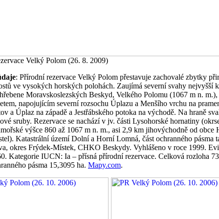
ezervace Velký Polom (26. 8. 2009)
údaje
: Přírodní rezervace Velký Polom přestavuje zachovalé zbytky př
rostů ve vysokých horských polohách. Zaujímá severní svahy nejvyšší 
 hřebene Moravskoslezských Beskyd, Velkého Polomu (1067 m n. m.),
etem, napojujícím severní rozsochu Úplazu a Menšího vrchu na pramen
itov a Úplaz na západě a Jestřábského potoka na východě. Na hraně sva
ové sruby. Rezervace se nachází v jv. části Lysohorské hornatiny (okr
dmořské výšce 860 až 1067 m n. m., asi 2,9 km jihovýchodně od obce 
tel). Katastrální území Dolní a Horní Lomná, část ochranného pásma 
va, okres Frýdek-Místek, CHKO Beskydy. Vyhlášeno v roce 1999. Ev
60. Kategorie IUCN: Ia – přísná přírodní rezervace. Celková rozloha 7
hranného pásma 15,3095 ha.
Mapy.com
.