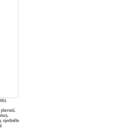
006)
 plavuní,
mina
),
, ojediněle
á