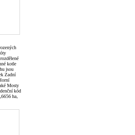
irozených
kóty
 rozdělené
né kotle
hu jsou
sek Zadní
Horní
také Mosty
idenční kód
3,6656 ha,