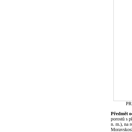
PR 
Předmět o
porostů s 
n. m.), na 
Moravskosl