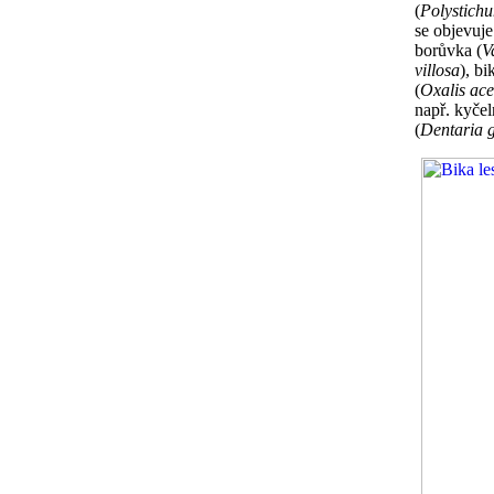
(
Polystich
se objevuje
borůvka (
V
villosa
), bi
(
Oxalis ace
např. kyčeln
(
Dentaria 