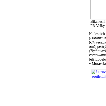
Bika lesní 
PR Velký 
Na lesních 
(
Doronicum
(
Chrysospl
oměj pestrý
(
Tephroseri
verticillat
bílá Lobelo
v Moravsko