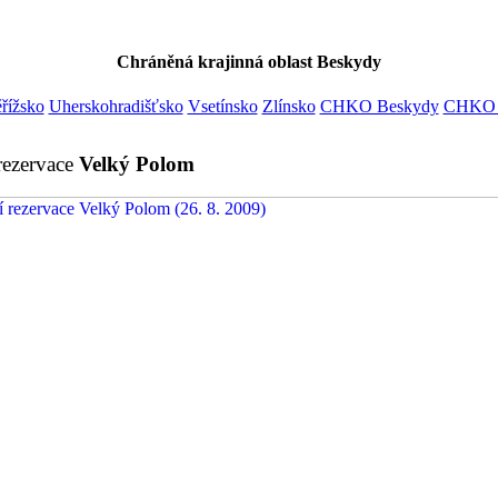
Chráněná krajinná oblast
Beskydy
řížsko
Uherskohradišťsko
Vsetínsko
Zlínsko
CHKO Beskydy
CHKO B
rezervace
Velký Polom