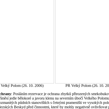
Velký Polom (26. 10. 2006)
PR Velký Polom (26. 10. 2
chrany
: Posláním rezervace je ochrana zbytků přirozených smrkobuk
příměsí jedle bělokoré a javoru klenu na severním úbočí Velkého Polom
rozmanitých půdních stanovištích s četnými prameništi ve vysokých po
ezských Beskyd před činnostmi, které by mohly negativně ovlivňovat 