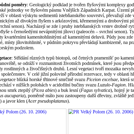
 půdní poměry
: Geologický podklad je tvořen flyšovými komplexy go
zské jednotky ve flyšovém pásmu Vnějších Západních Karpat. Území př
eží v oblasti výskytu sedimentů istebňanského souvrství, převažují zde 
tmickým až divokým flyšem s arkózovými, křemennými a drobovými pí
vrchní senon). Nacházejí se zde i pruhy istebňanských vrstev drobně r
bflyše s černošedými nevápnitými jílovci (paleocén – svrchní senon). Ty
ty kvartérními kamenitohlinitými až kamenitými deluvii. Půdy jsou zde 
ité, místy jílovitohlinité, v půdním pokryvu převládají kambizemě, na p
orským podzolem.
getace
: Střídání různých typů biotopů, od četných pramenišť po kameni
tanoviště, se odráží v rozmanitosti životních podmínek, které jsou pře
y rostlinných a živočišných druhů. Lesní vegetaci tvoří mozaika nevy
společenstev. V celé jižní polovině přírodní rezervace, tedy v oblasti 
vegetace blízká horské třtinové smrčině svazu
Piceion excelsae
, která 
echází v nižších polohách v acidofilní bučiny svazu
Luzulo-Fagion
. Hl
sou smrk ztepilý (
Picea abies
) a buk lesní (
Fagus sylvatica
), hojný je t
us aucuparia
), poměrně málo jsou zastoupeny další dřeviny, zvláště jed
) a javor klen (
Acer pseudoplatanus
).