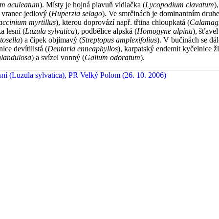
um aculeatum
). Místy je hojná plavuň vidlačka (
Lycopodium clavatum
)
 vranec jedlový (
Huperzia selago
). Ve smrčinách je dominantním druh
accinium myrtillus
), kterou doprovází např. třtina chloupkatá (
Calamagr
ka lesní (
Luzula sylvatica
), podbělice alpská (
Homogyne alpina
), šťave
tosella
) a čípek objímavý (
Streptopus amplexifolius
). V bučinách se dál
ice devítilistá (
Dentaria enneaphyllos
), karpatský endemit kyčelnice ž
glandulosa
) a svízel vonný (
Galium odoratum
).