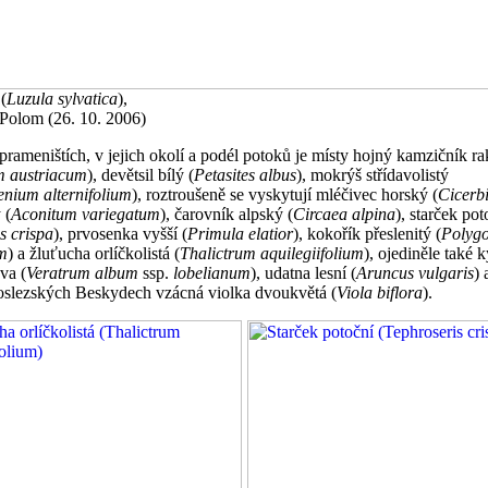
(
Luzula sylvatica
),
Polom (26. 10. 2006)
prameništích, v jejich okolí a podél potoků je místy hojný kamzičník r
 austriacum
), devětsil bílý (
Petasites albus
), mokrýš střídavolistý
enium alternifolium
), roztroušeně se vyskytují mléčivec horský (
Cicerbi
 (
Aconitum variegatum
), čarovník alpský (
Circaea alpina
), starček pot
s crispa
), prvosenka vyšší (
Primula elatior
), kokořík přeslenitý (
Polyg
um
) a žluťucha orlíčkolistá (
Thalictrum aquilegiifolium
), ojediněle také 
va (
Veratrum album
ssp.
lobelianum
), udatna lesní (
Aruncus vulgaris
) 
slezských Beskydech vzácná violka dvoukvětá (
Viola biflora
).