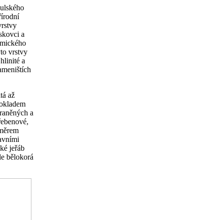
dulského
írodní
vrstvy
skovci a
ytmického
to vrstvy
hlinité a
rameništích
tá až
dpokladem
hraněných a
hřebenové,
směrem
avními
aké jeřáb
le bělokorá