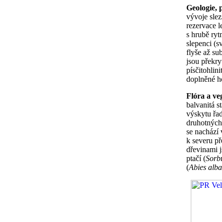
Geologie,
vývoje sle
rezervace l
s hrubě ry
slepenci (s
flyše až su
jsou překry
písčitohlin
doplněné h
Flóra a ve
balvanitá s
výskytu řad
druhotných 
se nachází 
k severu př
dřevinami j
ptačí (
Sorb
(
Abies alba