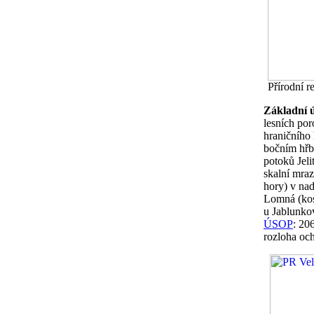
Přírodní r
Základní 
lesních po
hraničního
bočním hřb
potoků Jel
skalní mraz
hory) v na
Lomná (kos
u Jablunko
ÚSOP
: 20
rozloha oc