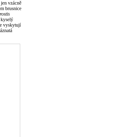
, jen vzácně
em brusnice
ostis
l kyselý
e vyskytují
láznatá