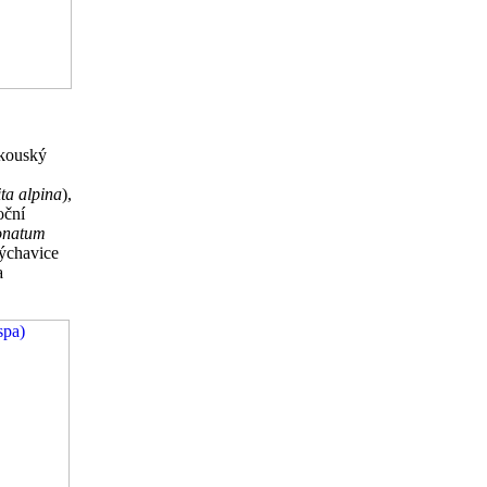
akouský
ta alpina
),
oční
onatum
kýchavice
a