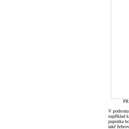
PR 
V podrostu 
například 
papratka ho
také žebrov