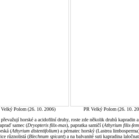
Velký Polom (26. 10. 2006)
PR Velký Polom (26. 10. 2
převažují horské a acidofilní druhy, roste zde několik druhů kapradin a
kapraď samec (
Dryopteris filix-mas
), papratka samičí (
Athyrium filix-fe
rská (
Athyrium distentifolium
) a pérnatec horský (Lastrea limbosperma)
ice různolistá (
Blechnum spicant
) a na balvanité suti kapradina laločnat