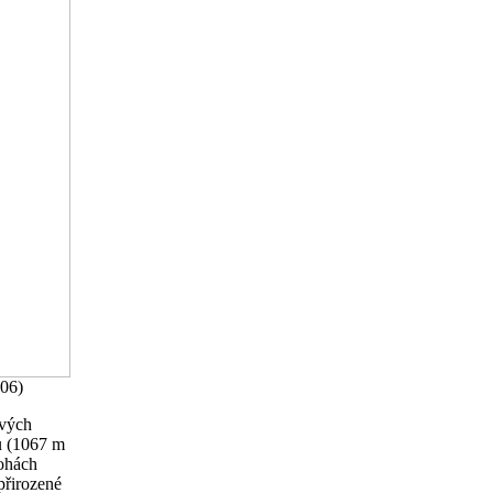
006)
ových
u (1067 m
lohách
přirozené