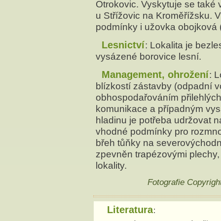
Otrokovic. Vyskytuje se tak
u Střížovic na Kroměřížsku. V
podmínky i užovka obojková 
Lesnictví
: Lokalita je bezle
vysázené borovice lesní.
Management, ohrožení
: 
blízkostí zástavby (odpadní
obhospodařováním přilehlých
komunikace a případným vys
hladinu je potřeba udržovat n
vhodné podmínky pro rozmnož
břeh tůňky na severovýchodní
zpevněn trapézovými plechy,
lokality.
Fotografie Copyrig
Literatura
: