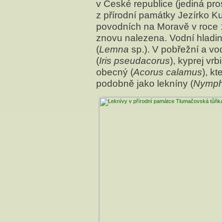
v České republice (jediná pro
z přírodní památky Jezírko K
povodních na Moravě v roce 1
znovu nalezena. Vodní hladin
(
Lemna
sp.). V pobřežní a vo
(
Iris pseudacorus
), kyprej vrb
obecný (
Acorus calamus
), k
podobně jako lekníny (
Nymp