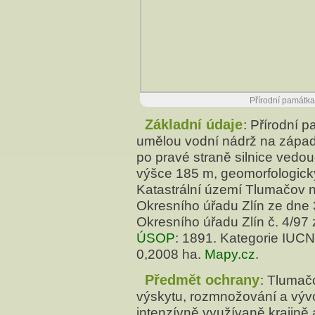
Přírodní památka
Základní údaje
: Přírodní 
umělou vodní nádrž na západ
po pravé straně silnice vedo
výšce 185 m, geomorfologick
Katastrální území Tlumačov 
Okresního úřadu Zlín ze dne 
Okresního úřadu Zlín č. 4/97
ÚSOP
: 1891. Kategorie IUCN
0,2008 ha.
Mapy.cz
.
Předmět ochrany
: Tlumač
výskytu, rozmnožování a vývo
intenzívně využívaně krajině