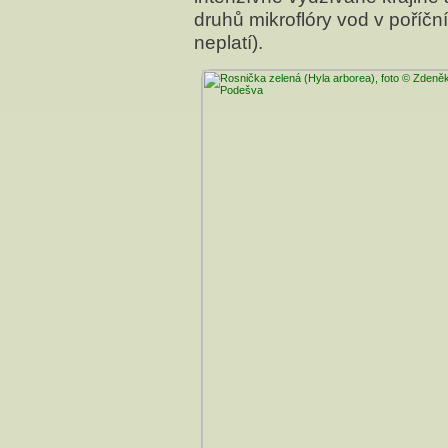
druhů mikroflóry vod v poříční
neplatí).