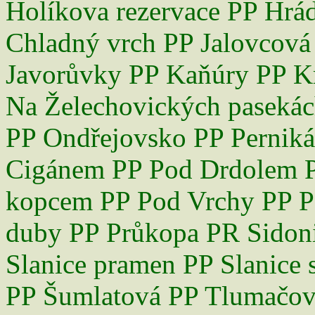
Holíkova rezervace
PP Hrá
Chladný vrch
PP Jalovcová
Javorůvky
PP Kaňúry
PP K
Na Želechovických paseká
PP Ondřejovsko
PP Perniká
Cigánem
PP Pod Drdolem
kopcem
PP Pod Vrchy
PP P
duby
PP Průkopa
PR Sidon
Slanice pramen
PP Slanice 
PP Šumlatová
PP Tlumačov