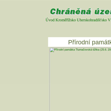
Úvod
Kroměřížsko
Uherskohradišťsko
V
Přírodní památ