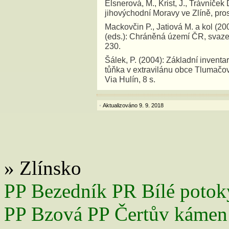
Elsnerová, M., Krist, J., Trávníč
jihovýchodní Moravy ve Zlíně, pro
Mackovčin P., Jatiová M. a kol (20
(eds.): Chráněná území ČR, svaze
230.
Šálek, P. (2004): Základní inven
tůňka v extravilánu obce Tlumačo
Via Hulín, 8 s.
Aktualizováno 9. 9. 2018
•
» Zlínsko
PP Bezedník
PR Bílé potok
PP Bzová
PP Čertův kámen