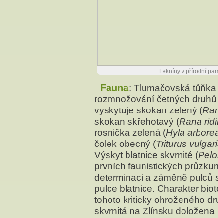
Lekníny v přírodní pa
Fauna
: Tlumačovská tůňka
rozmnožování četných druhů 
vyskytuje skokan zelený (
Ra
skokan skřehotavý (
Rana rid
rosnička zelená (
Hyla arbore
čolek obecný (
Triturus vulgari
Výskyt blatnice skvrnité (
Pelo
prvních faunistických průzk
determinaci a záměně pulců 
pulce blatnice. Charakter bi
tohoto kriticky ohroženého dr
skvrnitá na Zlínsku doložena 